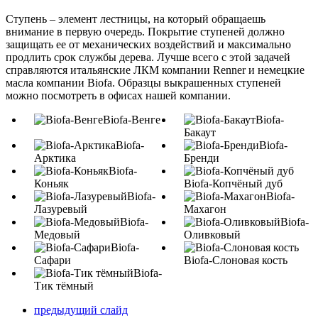
Ступень – элемент лестницы, на который обращаешь
внимание в первую очередь. Покрытие ступеней должно
защищать ее от механических воздействий и максимально
продлить срок службы дерева. Лучше всего с этой задачей
справляются итальянские ЛКМ компании Renner и немецкие
масла компании Biofa. Образцы выкрашенных ступеней
можно посмотреть в офисах нашей компании.
Biofa-Венге
Biofa-
Бакаут
Biofa-
Biofa-
Арктика
Бренди
Biofa-
Коньяк
Biofa-Копчёный дуб
Biofa-
Biofa-
Лазуревый
Махагон
Biofa-
Biofa-
Медовый
Оливковый
Biofa-
Сафари
Biofa-Слоновая кость
Biofa-
Тик тёмный
предыдущий слайд