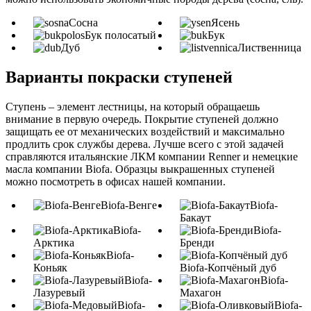
Сосна
Ясень
Бук полосатый
Бук
Дуб
Лиственница
Варианты покраски ступеней
Ступень – элемент лестницы, на который обращаешь
внимание в первую очередь. Покрытие ступеней должно
защищать ее от механических воздействий и максимально
продлить срок службы дерева. Лучше всего с этой задачей
справляются итальянские ЛКМ компании Renner и немецкие
масла компании Biofa. Образцы выкрашенных ступеней
можно посмотреть в офисах нашей компании.
Biofa-Венге
Biofa-
Бакаут
Biofa-
Biofa-
Арктика
Бренди
Biofa-
Коньяк
Biofa-Копчёный дуб
Biofa-
Biofa-
Лазуревый
Махагон
Biofa-
Biofa-