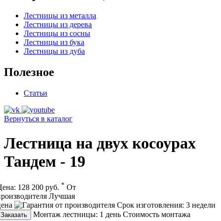
Лестницы из металла
Лестницы из дерева
Лестницы из сосны
Лестницы из бука
Лестницы из дуба
Полезное
Статьи
Вернуться в каталог
Лестница на двух косоурах
Тандем - 19
*
Цена:
128 200 руб.
От
производителя
Лучшая
цена
Срок изготовления:
3 недели
Монтаж лестницы:
1 день
Стоимость монтажа
Заказать