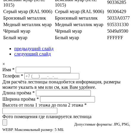
90336285
1015)
1015)
Серый муар (RAL 9006)
Серый муар (RAL 9006)
90306429
Бронзовый металлик
Бронзовый металлик
5033А0377
Медный металлик муар
Медный металлик муар
935331330
Чёрный муар
Чёрный муар
5049а9590
Белый муар
Белый муар
FFFFFF
предыдущий слайд
следующий слайд
×
Имя
*
Телефон
*
Для расчёта лестницы понадобится информация, размеры
можете указать в мм или см, как Вам удобнее.
Длина проёма
*
Ширина проёма
*
Высота от пола 1 этажа до пола 2 этажа
*
Фото помещения где планируется лестница
Допустимые форматы: JPG, PNG,
WEBP. Максимальный размер: 5 МБ.