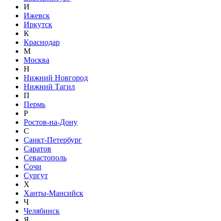
И
Ижевск
Иркутск
К
Краснодар
М
Москва
Н
Нижний Новгород
Нижний Тагил
П
Пермь
Р
Ростов-на-Дону
С
Санкт-Петербург
Саратов
Севастополь
Сочи
Сургут
Х
Ханты-Мансийск
Ч
Челябинск
Я